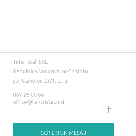
Tehcristal, SRL
Republica Moldova, or.Chișinău
str. Uzinelor, 23/1, et. 3
067 26 00 66
office@tehcristal.md
SCRIEȚI UN MESAJ