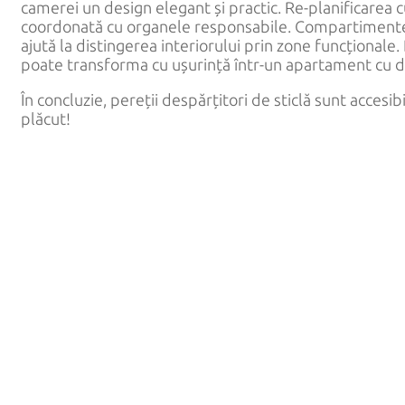
camerei un design elegant și practic. Re-planificarea c
Vitrine
coordonată cu organele responsabile. Compartimentele 
ajută la distingerea interiorului prin zone funcțional
Balustrade
poate transforma cu ușurință într-un apartament cu 
În concluzie, pereții despărțitori de sticlă sunt accesibi
plăcut!