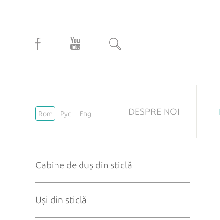
DESPRE NOI
Rom
Рус
Eng
CABINE DE DUȘ DIN STICLĂ
UȘI 
Cabine de duș din sticlă
La comandă
Uși m
Standard
Uși i
Uși din sticlă
Uși tr
Uși la