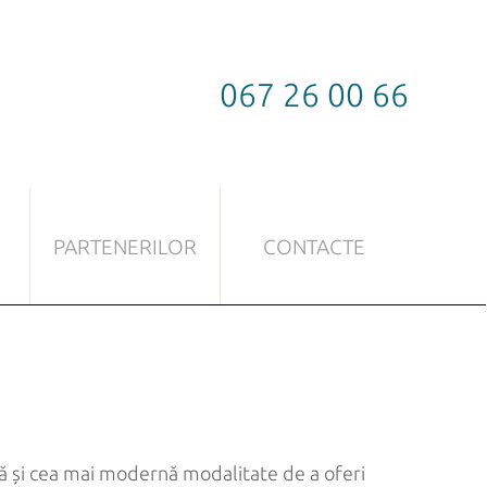
067 26 00 66
PARTENERILOR
CONTACTE
LĂ
FERONERIE PENTRU STICLĂ
Sistem culisant
Lăcăți
Mânere
idă și cea mai modernă modalitate de a oferi
Balamale