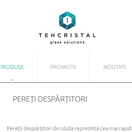
PRODUSE
PROMOTII
NOUTATI
DIN STICLĂ
ALTE PRODUSE DIN STIC
PEREȚI DESPĂRȚITORI
at
Copertine
mprimate
Pardoseli și tavane
ansparentă
Pereți despărțitori
Pereții despărțitori din sticlă reprezintă cea mai rap
minate
Scări