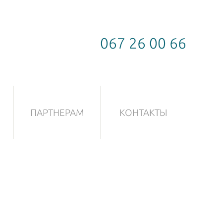
067 26 00 66
ПАРТНЕРАМ
КОНТАКТЫ
СТЕКЛА
ФУРНИТУРА ДЛЯ СТЕКЛА
Скользящая система
Замки
Ручки
Петли