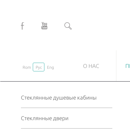
О НАС
П
Rom
Рус
Eng
СТЕКЛЯННЫЕ ДУШЕВЫЕ КАБИНЫ
С
Стеклянные душевые кабины
Под заказ
Ма
Стандартные
На
Стеклянные двери
Пр
Ла