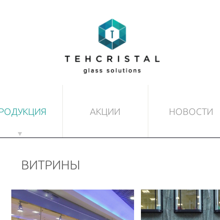
РОДУКЦИЯ
АКЦИИ
НОВОСТИ
ТЕКЛЯННЫЕ ДВЕРИ
ДРУГИЕ ИЗДЕЛИЯ ИЗ 
ВИТРИНЫ
товые
Маркизы
печатанные
Полы и потолки
озрачные
Разделительные стены
минированные
Лестницы