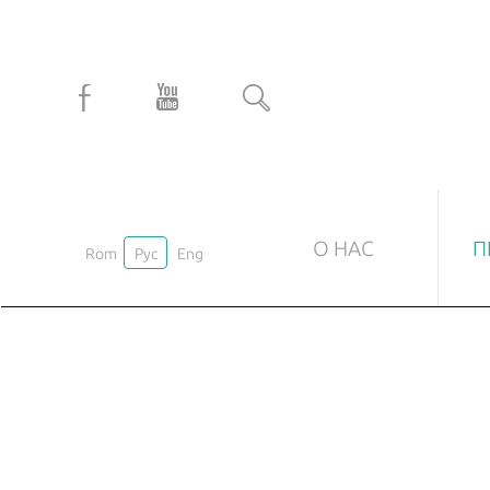
О НАС
П
Rom
Рус
Eng
СТЕКЛЯННЫЕ ДУШЕВЫЕ КАБИНЫ
С
Под заказ
Ма
Стандартные
На
Пр
Ла