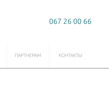
067 26 00 66
ПАРТНЕРАМ
КОНТАКТЫ
СТЕКЛА
ФУРНИТУРА ДЛЯ СТЕКЛА
Скользящая система
Замки
Ручки
Петли