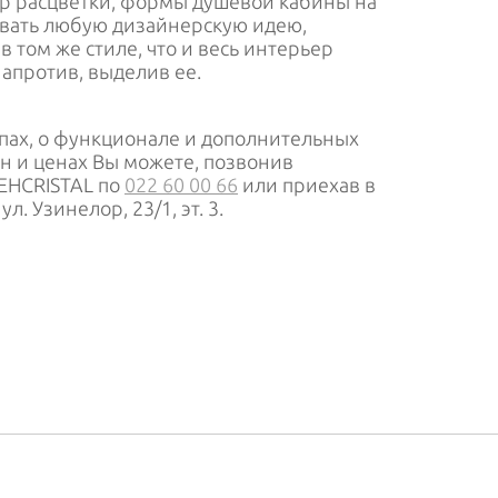
ор расцветки, формы душевой кабины на
овать любую дизайнерскую идею,
 том же стиле, что и весь интерьер
апротив, выделив ее.
ипах, о функционале и дополнительных
н и ценах Вы можете, позвонив
EHCRISTAL по
022 60 00 66
или приехав в
. Узинелор, 23/1, эт. 3.