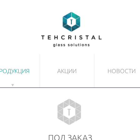
РОДУКЦИЯ
АКЦИИ
НОВОСТИ
ТЕКЛЯННЫЕ ДВЕРИ
ДРУГИЕ ИЗДЕЛИЯ ИЗ 
товые
Маркизы
печатанные
Полы и потолки
озрачные
Разделительные стены
ПОД ЗАКАЗ
минированные
Лестницы