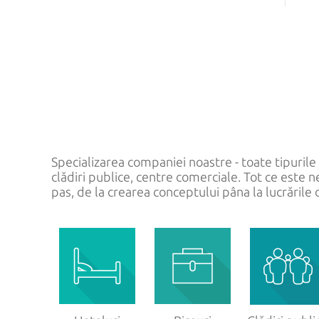
CABINE DE DUȘ DIN STICLĂ
UȘI 
La comandă
Uși m
Standard
Uși i
Uși tr
Uși la
Specializarea companiei noastre - toate tipurile de
clădiri publice, centre comerciale. Tot ce este ne
pas, de la crearea conceptului pâna la lucrările