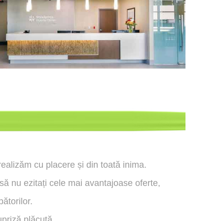
ealizăm cu placere și din toată inima.
să nu ezitați cele mai avantajoase oferte,
ătorilor.
riză plăcută.