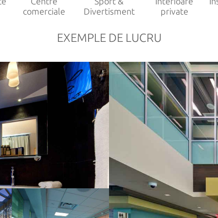
ce
Centre
Sport &
Interioare
In
comerciale
Divertisment
private
EXEMPLE DE LUCRU