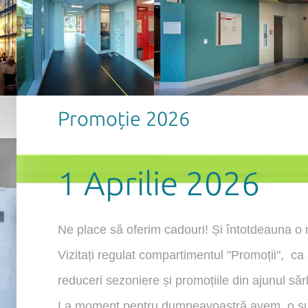
Promoție 2026
1 Aprilie 2026
Ne place să oferim cadouri! Și întotdeauna o r
Vizitați regulat compartimentul "Promoții", ca 
reduceri sezoniere și promoțiile din ajunul sărb
La moment pentru dumneavoastră avem o sup