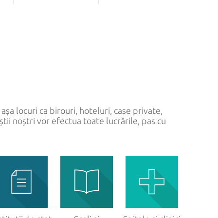
LĂ
FERONERIE PENTRU STICLĂ
Sistem culisant
Lăcăți
Mânere
Balamale
așa locuri ca birouri, hoteluri, case private,
tii noștri vor efectua toate lucrările, pas cu