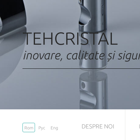
TEHCRISTAL
inovare, calitate și sig
DESPRE NOI
Rom
Рус
Eng