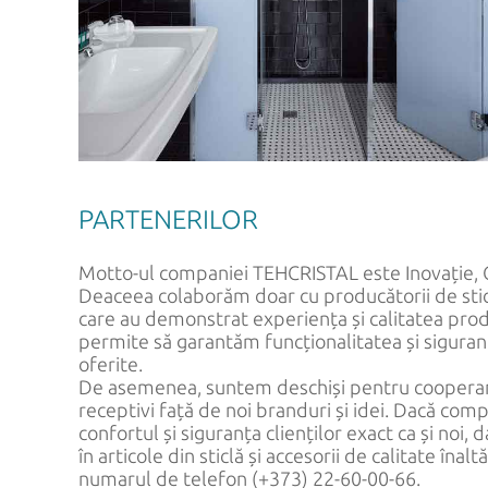
PARTENERILOR
Motto-ul companiei TEHCRISTAL este Inovație, Ca
Deaceea colaborăm doar cu producătorii de sticlă
care au demonstrat experiența și calitatea prod
permite să garantăm funcționalitatea și sigura
oferite.
De asemenea, suntem deschiși pentru cooperar
receptivi față de noi branduri și idei. Dacă com
confortul și siguranța clienților exact ca și noi, 
în articole din sticlă și accesorii de calitate înalt
numarul de telefon (+373) 22-60-00-66.