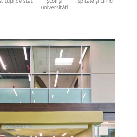
stituții de stat
Școli și
Spitale și clinici
universități