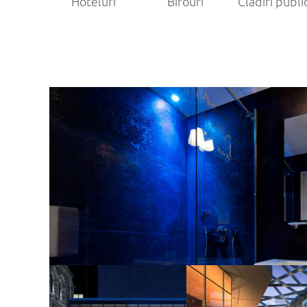
Hoteluri
Birouri
Clădiri publi