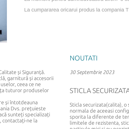
La cumpararea oricarui produs la compania 
NOUTATI
litate și Siguranță.
30 Septembrie 2023
, garnitură și accesorii
uselor, ceea ce ne
STICLA SECURIZAT
nța tuturor produselor
e și întotdeauna
Sticla securizata(calita), o
pania Dvs. prețuieste
normala de aceeasi configur
dacă sunteți specializați
sporita la diferente de te
ă, contactați-ne la
limitele de rezistenta, st
particule mici si nu prezin