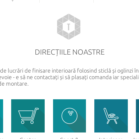
DIN STICLĂ
ALTE PRODUSE DIN STIC
at
Copertine
mprimate
Pardoseli și tavane
ansparentă
Pereți despărțitori
DIRECȚIILE NOASTRE
minate
Scări
Vitrine
 lucrări de finisare interioară folosind sticlă și oglinzi în 
Balustrade
voie - e să ne contactați și să plasați comanda iar specialiș
 de montare.