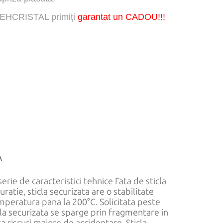
TEHCRISTAL primiți
garantat un CADOU!!!
A
 serie de caracteristici tehnice Fata de sticla
atie, sticla securizata are o stabilitate
mperatura pana la 200°C. Solicitata peste
icla securizata se sparge prin fragmentare in
ta riscuri majore de accidentare. Sticla