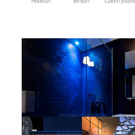
Hoteluri
Birouri
Clădiri publi