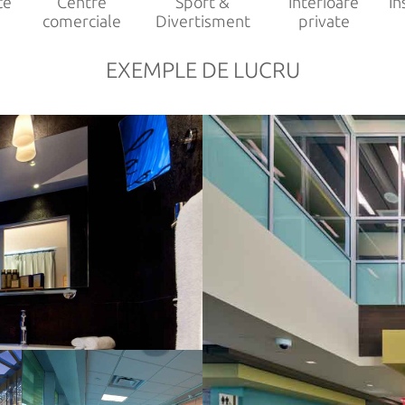
ce
Centre
Sport &
Interioare
In
comerciale
Divertisment
private
EXEMPLE DE LUCRU