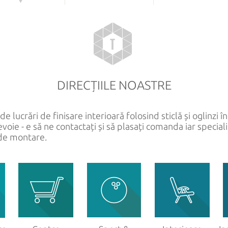
DIN STICLĂ
ALTE PRODUSE DIN STIC
at
Copertine
mprimate
Pardoseli și tavane
ansparentă
Pereți despărțitori
DIRECȚIILE NOASTRE
minate
Scări
Vitrine
 lucrări de finisare interioară folosind sticlă și oglinzi în 
Balustrade
voie - e să ne contactați și să plasați comanda iar specialiș
 de montare.