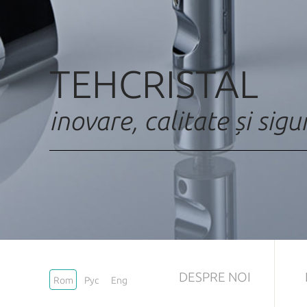
TEHCRISTAL
inovare, calitate și sig
DESPRE NOI
Rom
Рус
Eng