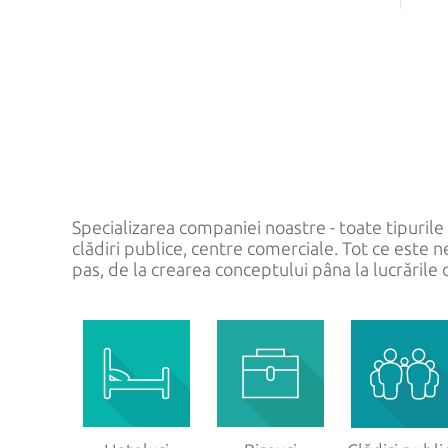
CABINE DE DUȘ DIN STICLĂ
UȘI 
La comandă
Uși m
Standard
Uși i
Uși tr
Uși la
Specializarea companiei noastre - toate tipurile de
clădiri publice, centre comerciale. Tot ce este ne
pas, de la crearea conceptului pâna la lucrările