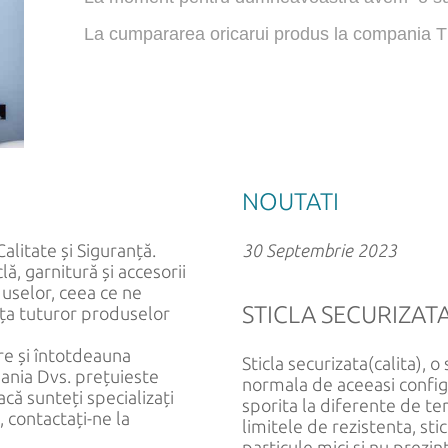
La cumpararea oricarui produs la compania 
NOUTATI
litate și Siguranță.
30 Septembrie 2023
, garnitură și accesorii
uselor, ceea ce ne
STICLA SECURIZAT
nța tuturor produselor
e și întotdeauna
Sticla securizata(calita), o
pania Dvs. prețuieste
normala de aceeasi configur
dacă sunteți specializați
sporita la diferente de te
ă, contactați-ne la
limitele de rezistenta, st
particule mici si nu prezin