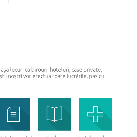
LĂ
FERONERIE PENTRU STICLĂ
Sistem culisant
Lăcăți
Mânere
Balamale
așa locuri ca birouri, hoteluri, case private,
tii noștri vor efectua toate lucrările, pas cu