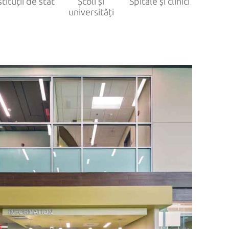
stituții de stat
Școli și
Spitale și clinici
universități