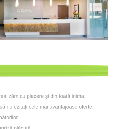
ealizăm cu placere și din toată inima.
să nu ezitați cele mai avantajoase oferte,
ătorilor.
riză plăcută.