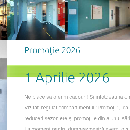
Promoție 2026
1 Aprilie 2026
Ne place să oferim cadouri! Și întotdeauna o r
Vizitați regulat compartimentul "Promoții", ca 
reduceri sezoniere și promoțiile din ajunul sărb
La moment pentru dumneavoastră avem o sup