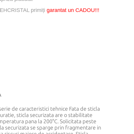
TEHCRISTAL primiți
garantat un CADOU!!!
A
 serie de caracteristici tehnice Fata de sticla
atie, sticla securizata are o stabilitate
mperatura pana la 200°C. Solicitata peste
icla securizata se sparge prin fragmentare in
ta riscuri majore de accidentare. Sticla