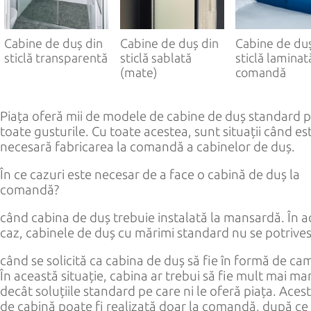
РУС
ENG
Cabine de duș din
Cabine de duș din
Cabine de duș
sticlă transparentă
sticlă sablată
sticlă laminat
(mate)
comandă
Piața oferă mii de modele de cabine de duș standard 
toate gusturile. Cu toate acestea, sunt situații când es
necesară fabricarea la comandă a cabinelor de duș.
În ce cazuri este necesar de a face o cabină de duș la
comandă?
când cabina de duș trebuie instalată la mansardă. În a
caz, cabinele de duș cu mărimi standard nu se potrives
când se solicită ca cabina de duș să fie în formă de ca
În această situație, cabina ar trebui să fie mult mai ma
decât soluțiile standard pe care ni le oferă piața. Acest
de cabină poate fi realizată doar la comandă, după ce 