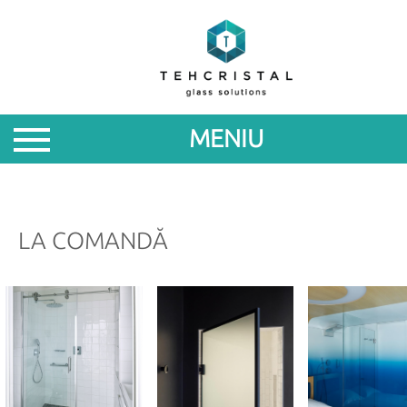
DESPRE
NOI
MENIU
PRODUSE
PROMOTII
LA COMANDĂ
NOUTATI
PARTENERILOR
CONTACTE
ROM