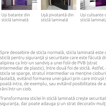
РУС
ENG
Uși batante din
Ușă pivotantă din
Uși culisante 
sticlă laminată
sticlă laminată
sticlă laminat
Spre deosebire de sticla normală, sticla laminată este 
sticlă pentru siguranță și securitate care este făcută d
alipirea ca într-un sandviș a unei folii de PVB (strat
intermediar de plastic), între două foi de sticlă. Astfel,
sticla se sparge, stratul intermediar va menține cioburi
laolaltă, evitând formarea unei găuri prin care intrușii 
poată intra, de exemplu, sau evitând posibilitatea de a
răni într-un ciob.
Transformarea sticlei în sticlă laminată crește securitat
siguranța, dar poate adauga și un strat decorativ mul