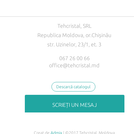
Tehcristal, SRL
Republica Moldova, or.Chișinău
str. Uzinelor, 23/1, et. 3
067 26 00 66
office@tehcristal.md
Descarcă catalogul
SCRIEȚI UN MESAJ
Creat de
Admix
| ©2017 Tehcristal, Moldova