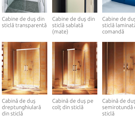
РУС
ENG
Cabine de duș din
Cabine de duș din
Cabine de duș
sticlă transparentă
sticlă sablată
sticlă laminat
(mate)
comandă
Cabină de duș
Cabină de duș pe
Cabină de du
dreptunghiulară
colț din sticlă
semirotundă 
din sticlă
sticlă