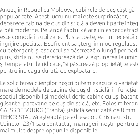
Anual, în Republica Moldova, cabinele de duș câștigă
popularitate. Acest lucru nu mai este surprinzător,
deoarece cabina de duș din sticlă a devenit parte inte
a băii moderne. Pe lângă faptul că are un aspect atract
este comodă în utilizare. Plus la toate, ea nu necesită 
îngrijire specială. E suficient să ștergi în mod regulat st
cu detergenți și aspectul se păstrează o lungă perioad
plus, sticla nu se deteriorează de la expunerea la umid
și temperaturile ridicate, își păstrează proprietățile est
pentru întreaga durată de exploatare.
La solicitarea clienților noștri putem executa o varieta
mare de modele de cabine de duș din sticlă, în funcție
spațiul disponibil și modelul dorit: cabine cu uși batan
glisante, paravane de duș din sticlă, etc. Folosim feron
GALSSDEBOURG (Franța) și sticlă securizată de 8 mm.
TEHCRISTAL vă așteaptă pe adresa: or. Chisinau, str.
Uzinelor 23/1 sau c
ontactați managerii noștri pentru a
mai multe despre opțiunile disponibile.