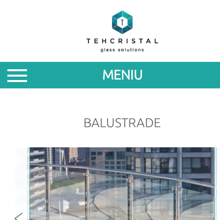
DESPRE
NOI
MENIU
PRODUSE
PROMOTII
BALUSTRADE
NOUTATI
PARTENERILOR
CONTACTE
ROM