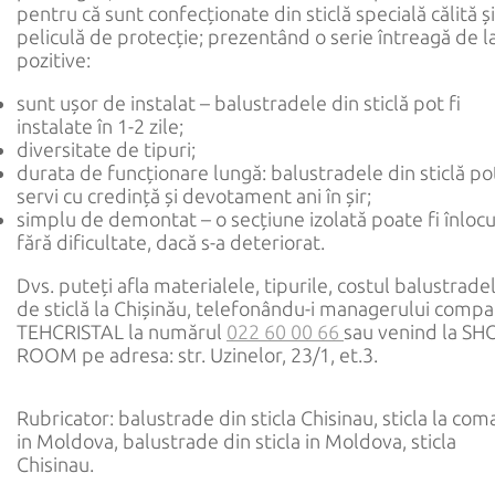
pentru că sunt confecționate din sticlă specială călită și
peliculă de protecție; prezentând o serie întreagă de l
pozitive:
sunt ușor de instalat – balustradele din sticlă pot fi
instalate în 1-2 zile;
diversitate de tipuri;
durata de funcționare lungă: balustradele din sticlă po
servi cu credință și devotament ani în șir;
simplu de demontat – o secțiune izolată poate fi înlocu
fără dificultate, dacă s-a deteriorat.
Dvs. puteți afla materialele, tipurile, costul balustrade
de sticlă la Chișinău, telefonându-i managerului compa
TEHCRISTAL la numărul
022 60 00 66
sau venind la S
ROOM pe adresa: str. Uzinelor, 23/1, et.3.
Rubricator: balustrade din sticla Chisinau, sticla la co
in Moldova, balustrade din sticla in Moldova, sticla
Chisinau.