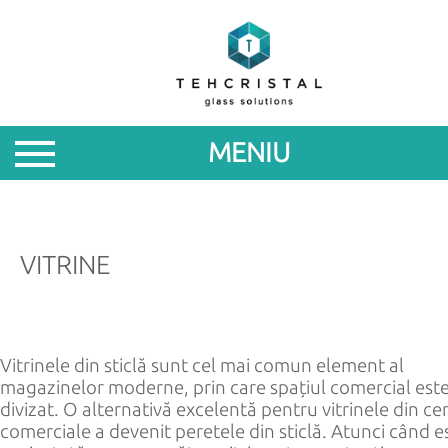
DESPRE
NOI
MENIU
PRODUSE
PROMOTII
VITRINE
NOUTATI
PARTENERILOR
Vitrinele din sticlă sunt cel mai comun element al
CONTACTE
magazinelor moderne, prin care spațiul comercial est
divizat. O alternativă excelentă pentru vitrinele din ce
comerciale a devenit peretele din sticlă. Atunci când e
ROM