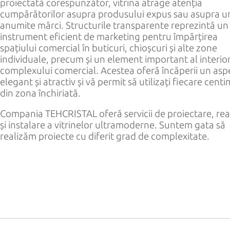
proiectată corespunzător, vitrina atrage atenția
РУС
cumpărătorilor asupra produsului expus sau asupra u
anumite mărci. Structurile transparente reprezintă un
ENG
instrument eficient de marketing pentru împărțirea
spațiului comercial în buticuri, chioșcuri și alte zone
individuale, precum și un element important al interio
complexului comercial. Acestea oferă încăperii un asp
elegant și atractiv și vă permit să utilizați fiecare cent
din zona închiriată.
Compania TEHCRISTAL oferă servicii de proiectare, rea
și instalare a vitrinelor ultramoderne. Suntem gata să
realizăm proiecte cu diferit grad de complexitate.