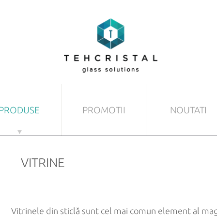
PRODUSE
PROMOTII
NOUTATI
DIN STICLĂ
ALTE PRODUSE DIN STIC
VITRINE
at
Copertine
mprimate
Pardoseli și tavane
ansparentă
Pereți despărțitori
Vitrinele din sticlă sunt cel mai comun element al ma
minate
Scări