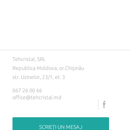
Tehcristal, SRL
Republica Moldova, or.Chișinău
str. Uzinelor, 23/1, et. 3
067 26 00 66
office@tehcristal.md
SCRIEȚI UN MESAJ