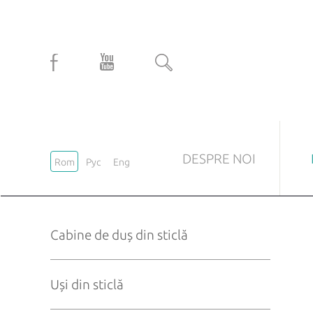
DESPRE NOI
Rom
Рус
Eng
CABINE DE DUȘ DIN STICLĂ
UȘI 
Cabine de duș din sticlă
La comandă
Uși m
Standard
Uși i
Uși din sticlă
Uși tr
Uși la