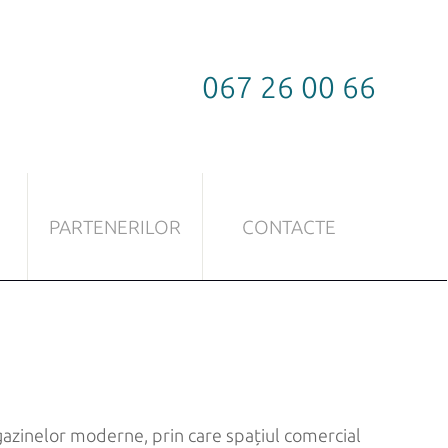
067 26 00 66
PARTENERILOR
CONTACTE
LĂ
FERONERIE PENTRU STICLĂ
Sistem culisant
Lăcăți
Mânere
gazinelor moderne, prin care spațiul comercial
Balamale